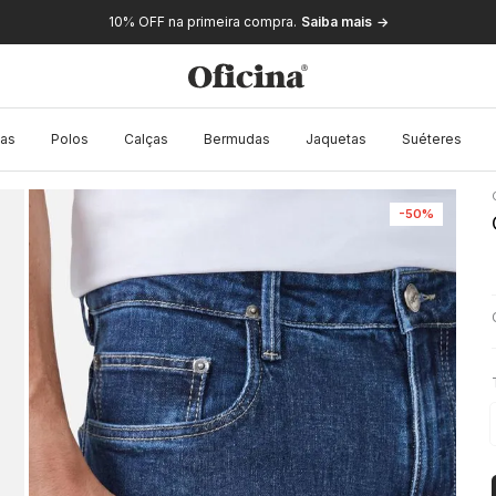
10% OFF na primeira compra.
Saiba mais
as
Polos
Calças
Bermudas
Jaquetas
Suéteres
-
50%