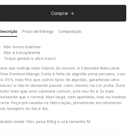
Comprar
Descrição
Prazo de Entrega
Composição
Não forma bolinhas
Não é transparente
Toque gelado e ultra macio
Uma das malhas mais nobres do mundo. A Camiseta Masculina
Pima Premium Manga Curta é feita de algodão pima peruano, com
fio 45% mais fino que outros tipos de algodão, garantindo ultra
maciez e não te deixando passar calor, mesmo na cor preta. Dura
muito mais que uma camiseta comum, pois seu fio é 2x mais
resistente que o normal. Nem larga, nem apertada, mas na medida
certa. Peça pré-lavada na fabricação, prevenindo encolhimento
nas lavagens do dia a dia.
Modelo mede 1.9m
,
pesa 83kg
e
usa tamanho M.