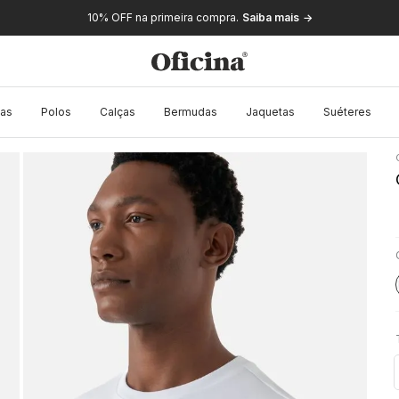
10% OFF na primeira compra.
Saiba mais
as
Polos
Calças
Bermudas
Jaquetas
Suéteres