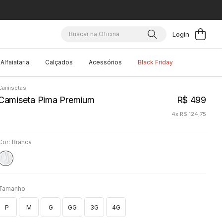
Buscar na Oficina
Alfaiataria
Calçados
Acessórios
Black Friday
Camisetas
Camiseta Pima Premium
R$
499
4
x
R$
124
,
75
Cor:
Branca
Tamanho
P
M
G
GG
3G
4G