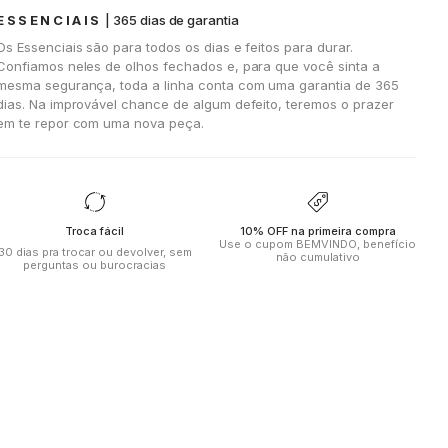
ESSENCIAIS
| 365 dias de garantia
Os Essenciais são para todos os dias e feitos para durar.
Confiamos neles de olhos fechados e, para que você sinta a
mesma segurança, toda a linha conta com uma garantia de 365
dias. Na improvável chance de algum defeito, teremos o prazer
em te repor com uma nova peça.
Troca fácil
10% OFF na primeira compra
Use o cupom BEMVINDO, benefício
30 dias pra trocar ou devolver, sem
não cumulativo
perguntas ou burocracias