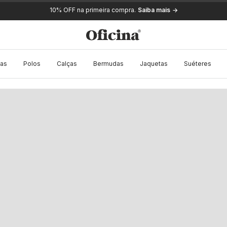
Troca fácil em até 30 dias
as
Polos
Calças
Bermudas
Jaquetas
Suéteres