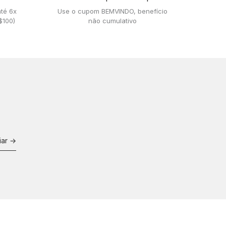
até 6x
Use o cupom BEMVINDO, benefício
$100)
não cumulativo
iar →