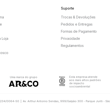
Suporte
ina
Trocas & Devoluções
me
Pedidos e Entregas
Formas de Pagamento
 Loja
Privacidade
Regulamentos
nosco
Esta empresa atende
Uma marca do grupo
aos mais altos padrões
de impacto
socioambiental
.234/0064-50 | Av. Arthur Antonio Sendas, 999/Galpão 300 - Parque Juriti - São