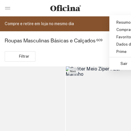
Ir 
Ir para pagina de pesquisa
Pular para o conteúdo principal
Resumo
Compre e retire em loja no mesmo dia
Compra
Favorit
609
Roupas Masculinas Básicas e Calçados
Dados d
Prime
Filtrar
Sair
Novo