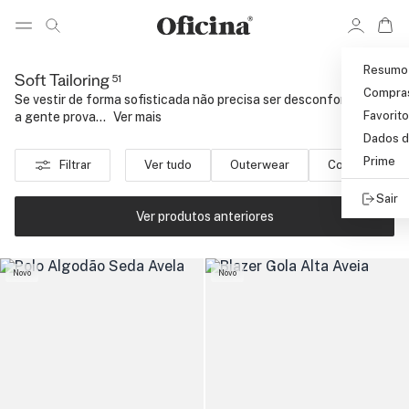
Ir 
Ir para pagina de pesquisa
Pular para o conteúdo principal
Resumo
51
Soft Tailoring
Compra
Se vestir de forma sofisticada não precisa ser desconfortável. E
Favorit
a gente prova...
..
Ver mais
Dados d
Prime
Filtrar
Ver tudo
Outerwear
Cotton Silk
Sair
Ver produtos anteriores
Novo
Novo