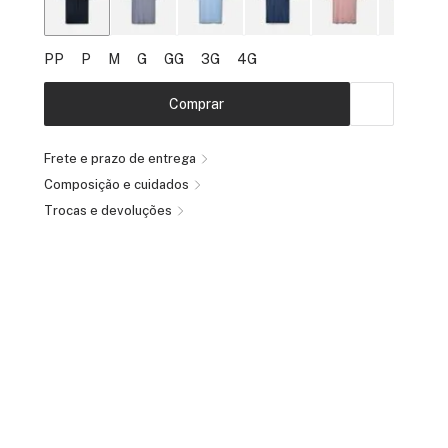
PP
P
M
G
GG
3G
4G
Comprar
Frete e prazo de entrega
Composição e cuidados
Trocas e devoluções