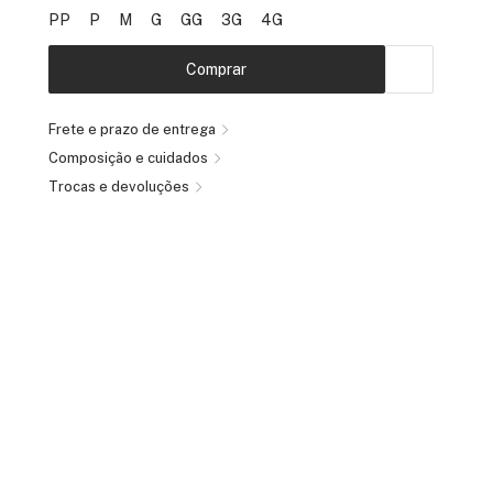
PP
P
M
G
GG
3G
4G
Comprar
Frete e prazo de entrega
Composição e cuidados
Trocas e devoluções