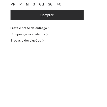
PP
P
M
G
GG
3G
4G
Comprar
Frete e prazo de entrega
Composição e cuidados
Trocas e devoluções