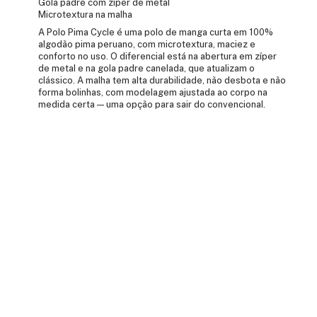
Gola padre com zíper de metal
Microtextura na malha
A Polo Pima Cycle é uma polo de manga curta em 100%
algodão pima peruano, com microtextura, maciez e
conforto no uso. O diferencial está na abertura em zíper
de metal e na gola padre canelada, que atualizam o
clássico. A malha tem alta durabilidade, não desbota e não
forma bolinhas, com modelagem ajustada ao corpo na
medida certa — uma opção para sair do convencional.