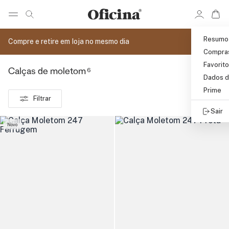
Ir 
Ir para pagina de pesquisa
Pular para o conteúdo principal
Resumo
Compre e retire em loja no mesmo dia
Compra
Favorit
6
Calças de moletom
Dados d
Prime
Filtrar
Sair
Novo