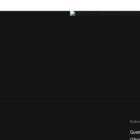
Sobr
Que
Ofic