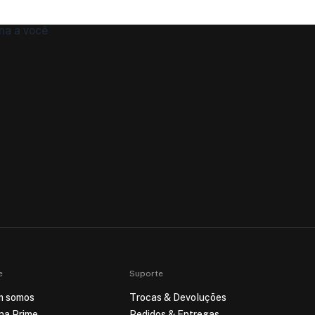
e
Suporte
m somos
Trocas & Devoluções
ina Prime
Pedidos & Entregas