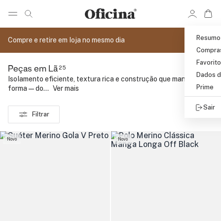
Ir 
Ir para pagina de pesquisa
Pular para o conteúdo principal
Resumo
Compre e retire em loja no mesmo dia
Compra
Favorit
25
Peças em Lã
Dados d
Isolamento eficiente, textura rica e construção que mantém a
Prime
forma — do...
..
Ver mais
Sair
Filtrar
Novo
Novo