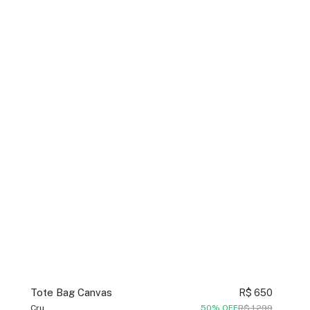
Tote Bag Canvas
R$ 650
Cru
50% OFF
R$ 1.299