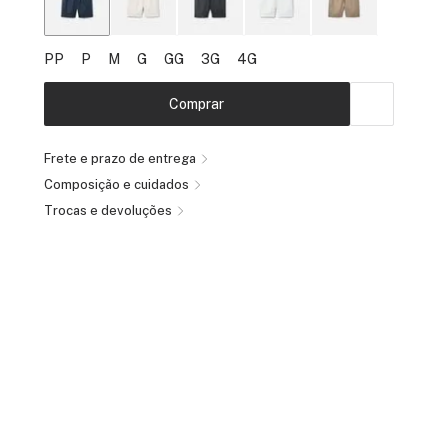
PP
P
M
G
GG
3G
4G
Comprar
Frete e prazo de entrega
Composição e cuidados
Trocas e devoluções