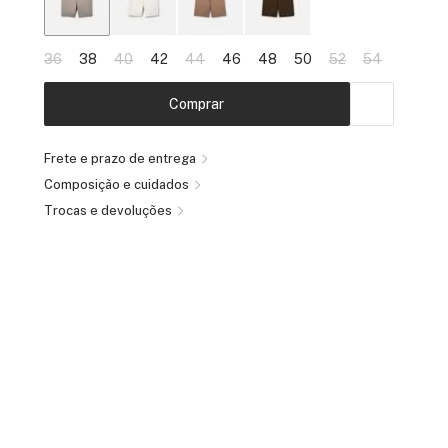
36
38
40
42
44
46
48
50
52
54
Comprar
Frete e prazo de entrega
Composição e cuidados
Trocas e devoluções