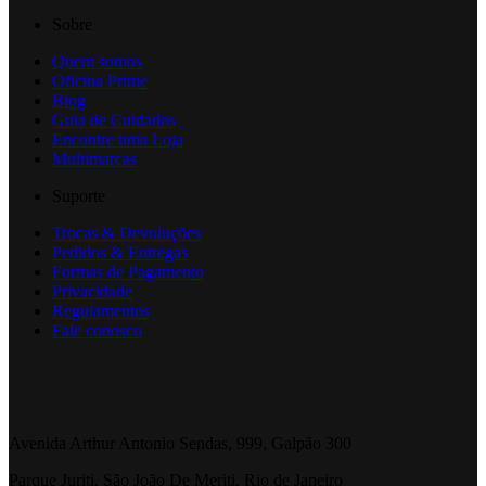
Sobre
Quem somos
Oficina Prime
Blog
Guia de Cuidados
Encontre uma Loja
Multimarcas
Suporte
Trocas & Devoluções
Pedidos & Entregas
Formas de Pagamento
Privacidade
Regulamentos
Fale conosco
Avenida Arthur Antonio Sendas, 999, Galpão 300
Parque Juriti, São João De Meriti, Rio de Janeiro