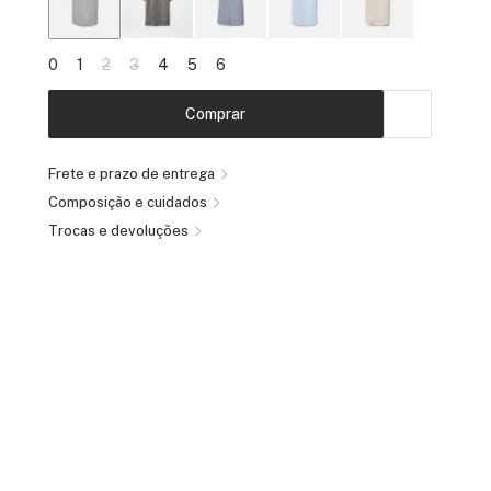
0
1
2
3
4
5
6
Comprar
Frete e prazo de entrega
Composição e cuidados
Trocas e devoluções