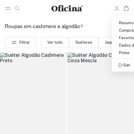
Ir 
Ir para pagina de pesquisa
Pular para o conteúdo principal
Resumo
3
Roupas em cashmere e algodão
Compra
Favorit
Filtrar
Ver tudo
Suéteres
Jaquetas
Dados d
Prime
Sair