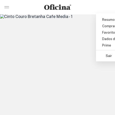
Pular para o conteúdo principal
Ir 
Ir para pagina de pesquisa
Resumo
Compra
Favorit
Dados d
Prime
Sair
Nex