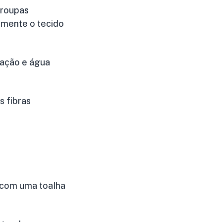
 roupas
emente o tecido
tação e água
s fibras
 com uma toalha