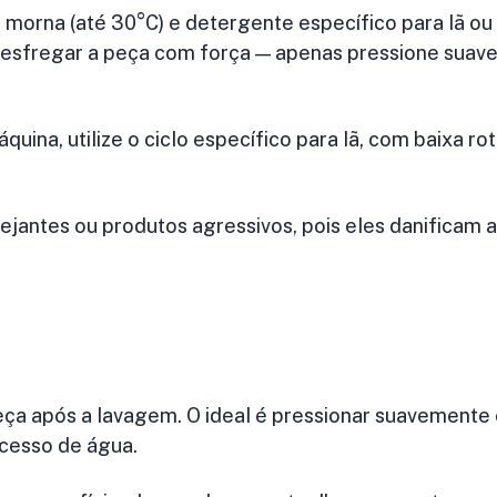
u morna (até 30°C) e detergente específico para lã ou
e esfregar a peça com força — apenas pressione suav
quina, utilize o
ciclo específico para lã
, com baixa ro
vejantes ou produtos agressivos, pois eles danificam a
eça após a lavagem. O ideal é
pressionar suavemente
xcesso de água.