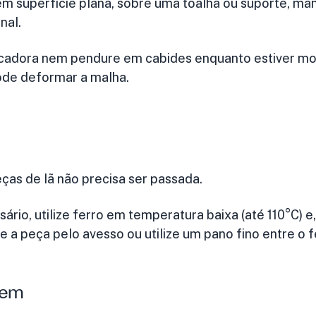
em superfície plana
, sobre uma toalha ou suporte, ma
nal.
ecadora nem pendure em cabides enquanto estiver mol
ode deformar a malha.
ças de lã não precisa ser passada.
ário, utilize ferro em
temperatura baixa (até 110°C)
e,
 a peça pelo avesso ou utilize um pano fino entre o fe
gem