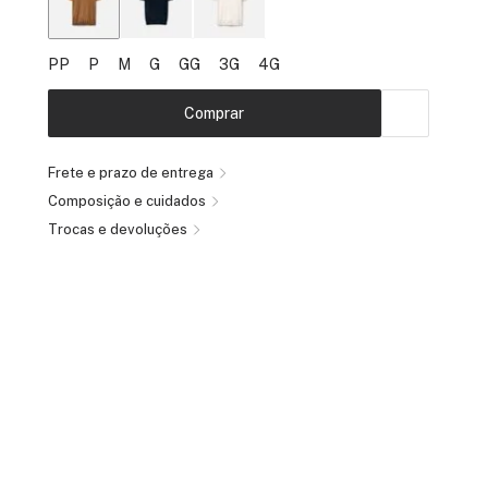
PP
P
M
G
GG
3G
4G
Comprar
Frete e prazo de entrega
Composição e cuidados
Trocas e devoluções