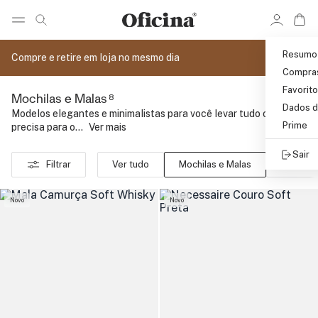
Ir 
Ir para pagina de pesquisa
Pular para o conteúdo principal
Resumo
Compre e retire em loja no mesmo dia
Compra
Favorit
8
Mochilas e Malas
Dados d
Modelos elegantes e minimalistas para você levar tudo o que
Prime
precisa para o...
..
Ver mais
Sair
Filtrar
Ver tudo
Mochilas e Malas
Cintos
Novo
Novo