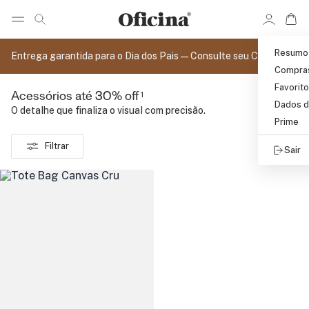
Ir 
Ir para pagina de pesquisa
Pular para o conteúdo principal
Resumo
Entrega garantida para o Dia dos Pais — Consulte seu CEP
Compra
Favorit
1
Acessórios até 30% off
Dados d
O detalhe que finaliza o visual com precisão.
Prime
Filtrar
Sair