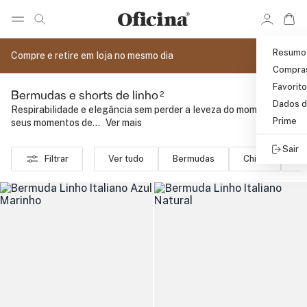
Ir 
Ir para pagina de pesquisa
Pular para o conteúdo principal
Resumo
Compre e retire em loja no mesmo dia
Compra
Favorit
2
Bermudas e shorts de linho
Dados d
Respirabilidade e elegância sem perder a leveza do momento. Os
Prime
seus momentos de...
..
Ver mais
Sair
Filtrar
Ver tudo
Bermudas
Chino
Mo