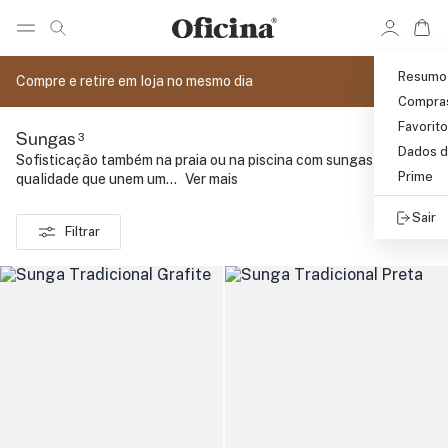
Ir 
Ir para pagina de pesquisa
Pular para o conteúdo principal
Resumo
Compre e retire em loja no mesmo dia
Compra
Favorit
3
Sungas
Dados d
Sofisticação também na praia ou na piscina com sungas de
Prime
qualidade que unem um...
..
Ver mais
Sair
Filtrar