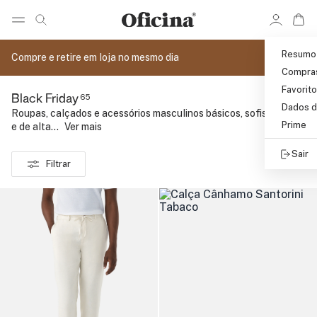
Ir 
Ir para pagina de pesquisa
Pular para o conteúdo principal
Resumo
Compre e retire em loja no mesmo dia
Compra
Favorit
65
Black Friday
Dados d
Roupas, calçados e acessórios masculinos básicos, sofisticados
Prime
e de alta...
..
Ver mais
Sair
Filtrar