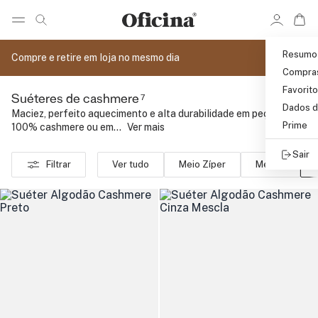
Ir 
Ir para pagina de pesquisa
Pular para o conteúdo principal
Resumo
Compre e retire em loja no mesmo dia
Compra
Favorit
7
Suéteres de cashmere
Dados d
Maciez, perfeito aquecimento e alta durabilidade em peças
Prime
100% cashmere ou em...
..
Ver mais
Sair
Filtrar
Ver tudo
Meio Zíper
Merino