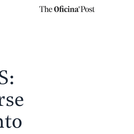
S:
rse
nto