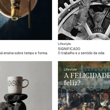
Lifestyle
SIGNIFICADO
chá ensina sobre tempo e forma.
O trabalho e o sentido da vida
Lifestyle
A FELICIDAD
feliz?