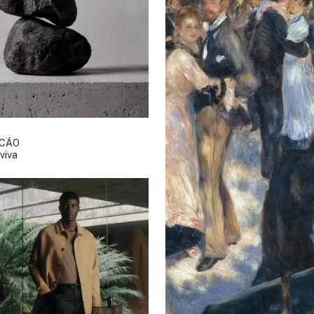
LCÃO
viva