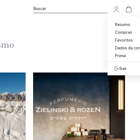
Ir p
Buscar
Resumo
Compras
Favoritos
smo
Dados da co
Prime
Sair