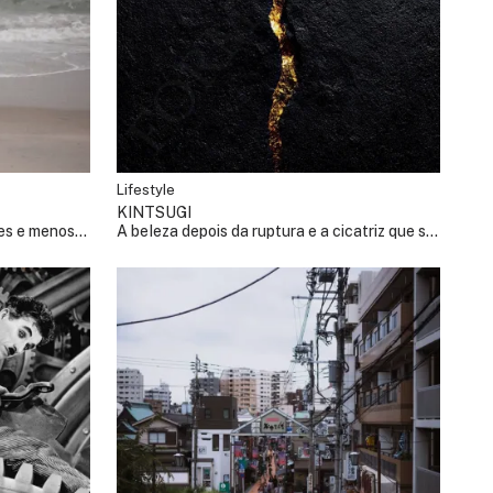
Lifestyle
KINTSUGI
res e menos
A beleza depois da ruptura e a cicatriz que se
torna desenho.