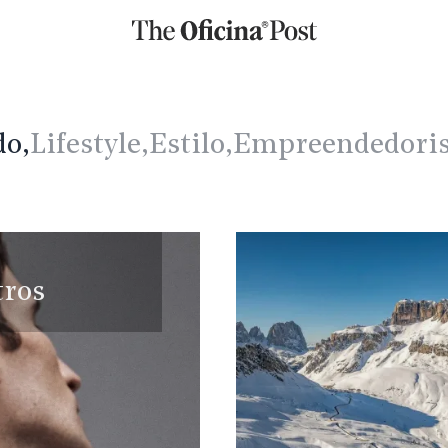
o,
Lifestyle,
Estilo,
Empreendedori
tros