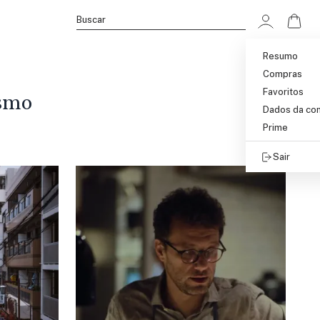
Ir p
Buscar
Resumo
Compras
Favoritos
smo
Dados da co
Prime
Sair