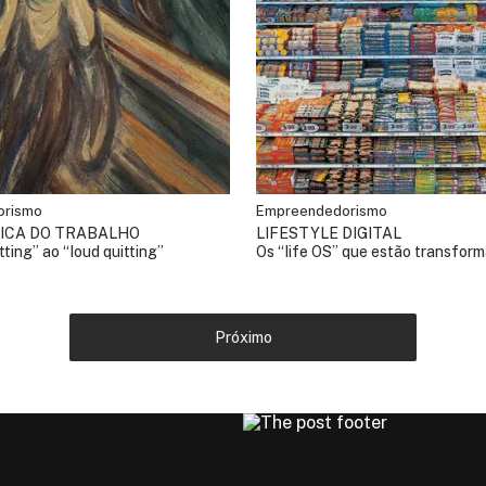
orismo
Empreendedorismo
GICA DO TRABALHO
LIFESTYLE DIGITAL
tting” ao “loud quitting”
Os “life OS” que estão transfor
produtividade pessoal
Próximo