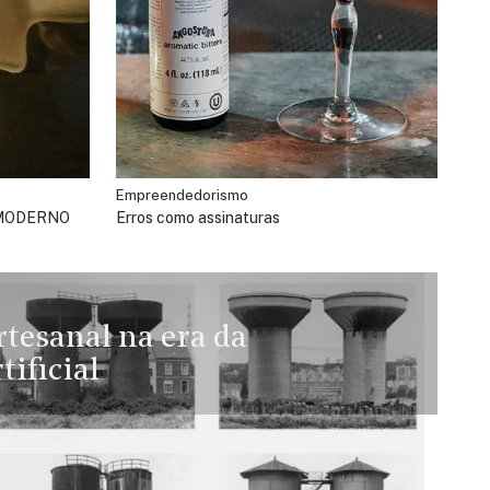
Empreendedorismo
 MODERNO
Erros como assinaturas
rtesanal na era da
tificial