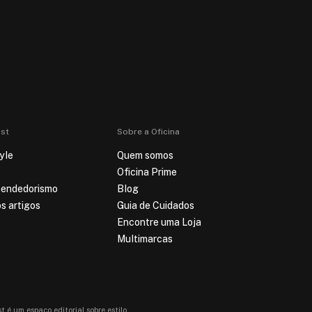
st
Sobre a Oficina
yle
Quem somos
Oficina Prime
endedorismo
Blog
s artigos
Guia de Cuidados
Encontre uma Loja
Multimarcas
t é um espaço editorial sobre estilo,