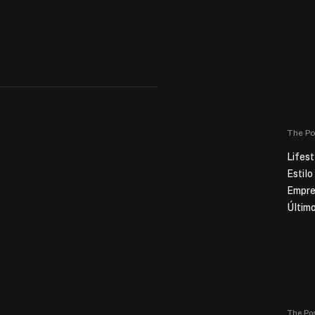
The Po
Lifest
Estilo
Empre
Último
The Pos