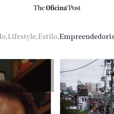
o,
Lifestyle,
Estilo,
Empreendedori