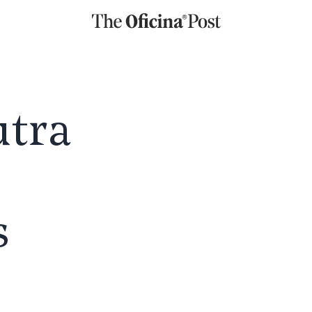
utra
s