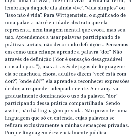
digo "uma cor viva", "me sinto vivo", "a vida na Terra", "a
lembrança daquele dia ainda vive", "vida simples" ou
"isso não é vida". Para Wittgenstein, o significado de
uma palavra não é entidade abstrata que ela
representa, nem imagem mental que evoca, mas seu
uso. Aprendemos a usar palavras participando de
práticas sociais, não decorando definições. Pensemos
em como uma criança aprende a palavra "dor". Não
através de definição ("dor é sensação desagradável
causada por..."), mas através de jogos de linguagem:
ela se machuca, chora, adultos dizem "você está com
dor?", "onde dói?", ela aprende a reconhecer expressões
de dor, a responder adequadamente. A criança vai
gradualmente dominando o uso da palavra "dor"
participando dessa prática compartilhada. Sendo
assim, não há linguagem privada. Não posso ter uma
linguagem que só eu entenda, cujas palavras se
refiram exclusivamente a minhas sensações privadas.
Porque linguagem é essencialmente pública,