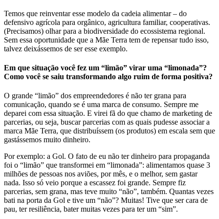
Temos que reinventar esse modelo da cadeia alimentar – do
defensivo agrícola para orgânico, agricultura familiar, cooperativas.
(Precisamos) olhar para a biodiversidade do ecossistema regional.
Sem essa oportunidade que a Mãe Terra tem de repensar tudo isso,
talvez deixássemos de ser esse exemplo.
Em que situação você fez um “limão” virar uma “limonada”?
Como você se saiu transformando algo ruim de forma positiva?
O grande “limão” dos empreendedores é não ter grana para
comunicação, quando se é uma marca de consumo. Sempre me
deparei com essa situação. E virei fã do que chamo de marketing de
parcerias, ou seja, buscar parcerias com as quais pudesse associar a
marca Mãe Terra, que distribuíssem (os produtos) em escala sem que
gastássemos muito dinheiro.
Por exemplo: a Gol. O fato de eu não ter dinheiro para propaganda
foi o “limão” que transformei em “limonada”: alimentamos quase 3
milhões de pessoas nos aviões, por mês, e o melhor, sem gastar
nada. Isso só veio porque a escassez foi grande. Sempre fiz
parcerias, sem grana, mas teve muito “não”, também. Quantas vezes
bati na porta da Gol e tive um “não”? Muitas! Tive que ser cara de
pau, ter resiliência, bater muitas vezes para ter um “sim”.