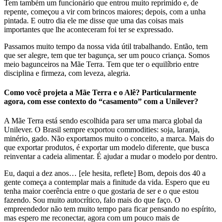
Tem também um funcionário que entrou muito reprimido e, de
repente, começou a vir com brincos maiores; depois, com a unha
pintada. E outro dia ele me disse que uma das coisas mais
importantes que lhe aconteceram foi ter se expressado.
Passamos muito tempo da nossa vida útil trabalhando. Então, tem
que ser alegre, tem que ter bagunça, ser um pouco criança. Somos
meio bagunceiros na Mãe Terra. Tem que ter o equilíbrio entre
disciplina e firmeza, com leveza, alegria.
Como você projeta a Mãe Terra e o Alê? Particularmente
agora, com esse contexto do “casamento” com a Unilever?
A Mãe Terra está sendo escolhida para ser uma marca global da
Unilever. O Brasil sempre exportou commodities: soja, laranja,
minério, gado. Não exportamos muito o conceito, a marca. Mais do
que exportar produtos, é exportar um modelo diferente, que busca
reinventar a cadeia alimentar. É ajudar a mudar o modelo por dentro.
Eu, daqui a dez anos… [ele hesita, reflete] Bom, depois dos 40 a
gente começa a contemplar mais a finitude da vida. Espero que eu
tenha maior coerência entre o que gostaria de ser e o que estou
fazendo. Sou muito autocrítico, falo mais do que faço. O
empreendedor não tem muito tempo para ficar pensando no espírito,
mas espero me reconectar, agora com um pouco mais de