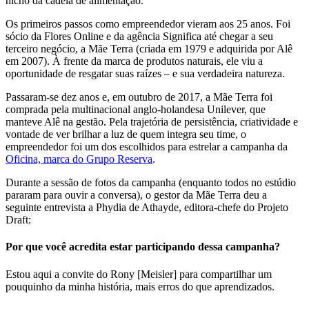
nicho da cadeia de alimentação.
Os primeiros passos como empreendedor vieram aos 25 anos. Foi
sócio da Flores Online e da agência Significa até chegar a seu
terceiro negócio, a Mãe Terra (criada em 1979 e adquirida por Alê
em 2007). À frente da marca de produtos naturais, ele viu a
oportunidade de resgatar suas raízes – e sua verdadeira natureza.
Passaram-se dez anos e, em outubro de 2017, a Mãe Terra foi
comprada pela multinacional anglo-holandesa Unilever, que
manteve Alê na gestão. Pela trajetória de persistência, criatividade e
vontade de ver brilhar a luz de quem integra seu time, o
empreendedor foi um dos escolhidos para estrelar a campanha da
Oficina, marca do Grupo Reserva
.
Durante a sessão de fotos da campanha (enquanto todos no estúdio
pararam para ouvir a conversa), o gestor da Mãe Terra deu a
seguinte entrevista a Phydia de Athayde, editora-chefe do Projeto
Draft:
Por que você acredita estar participando dessa campanha?
Estou aqui a convite do Rony [Meisler] para compartilhar um
pouquinho da minha história, mais erros do que aprendizados.