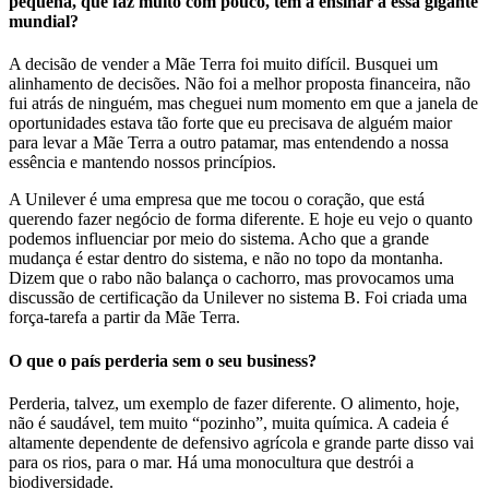
pequena, que faz muito com pouco, tem a ensinar a essa gigante
mundial?
A decisão de vender a Mãe Terra foi muito difícil. Busquei um
alinhamento de decisões. Não foi a melhor proposta financeira, não
fui atrás de ninguém, mas cheguei num momento em que a janela de
oportunidades estava tão forte que eu precisava de alguém maior
para levar a Mãe Terra a outro patamar, mas entendendo a nossa
essência e mantendo nossos princípios.
A Unilever é uma empresa que me tocou o coração, que está
querendo fazer negócio de forma diferente. E hoje eu vejo o quanto
podemos influenciar por meio do sistema. Acho que a grande
mudança é estar dentro do sistema, e não no topo da montanha.
Dizem que o rabo não balança o cachorro, mas provocamos uma
discussão de certificação da Unilever no sistema B. Foi criada uma
força-tarefa a partir da Mãe Terra.
O que o país perderia sem o seu business?
Perderia, talvez, um exemplo de fazer diferente. O alimento, hoje,
não é saudável, tem muito “pozinho”, muita química. A cadeia é
altamente dependente de defensivo agrícola e grande parte disso vai
para os rios, para o mar. Há uma monocultura que destrói a
biodiversidade.