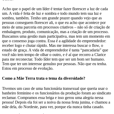
Acho que o papel de um líder é tentar fazer florescer a luz de cada
um. A vida é feita de luz e sombra e todo mundo tem sua luz e
sombra, também. Tenho um grande prazer quando vejo que as
pessoas conseguem florescer ali, o que eu acho que acontece por
meio de uma parceria em processos criativos – não só de criação de
embalagem, produto, comunicação, mas a criação de um processo.
Buscamos uma gestão mais participativa, mas tem um momento em
que o consenso joga contra. Essa é a agilidade do empreendedor:
receber logo e chutar rápido. Mas me interessa buscar o flow, o
estado de graça. A vida de empreendedor é tanta “pancadaria” que
você não tem tempo de olhar o outro, e é aí que recorro a Clarice
para me reconectar. Todo líder tem que ser um bom ser humano.
Tem que ter um interesse genuíno por pessoas. Não que eu tenha.
Estou em processo de evolução.
Como a Mãe Terra trata o tema da diversidade?
Tivemos um caso de uma funcionária transexual que queria usar o
banheiro feminino e os funcionários da produção foram ao sindicato
reclamar. Compramos essa briga e isso gerou uma alegria nessa
pessoa! Depois ela foi ser a noiva da nossa festa junina, e chamou a
mãe dela, do Nordeste, para ver, porque ela nunca tinha casado.