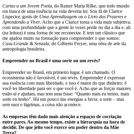
Cartas a um Jovem Poeta
, do Rainer Maria Rilke, que todo mundo
em busca de uma essência na vida deveria ler. Sou fã de Clarice
Lispector, gosto de
Uma Aprendizagem
ou o
Livro dos Prazeres
e
Aprendendo a Viver
. Acho que a Clarice torna a vida mais subjetiva,
com uma profundidade que a gente às vezes perde no dia a dia e, ali
(na leitura) é uma forma de me reconectar. E tem um clássico que
me ajudou muito na formação para compreender o que somos:
Casa-Grande & Senzala
, do Gilberto Freyre, uma obra de arte da
antropologia brasileira.
Empreender no Brasil é uma sorte ou um revés?
Empreender no Brasil, em primeiro lugar, é um chamado. O
ecossistema não é favorável, é um revés. Empreender é expressar
sua essência com mais liberdade, e isso é maior do que dinheiro: é
você ter liberdade para ser o que você é. Acho que as forças maiores
estão aí e ajudam, mas tem uma frase: “Quanto mais eu treino, mais
sorte eu tenho”. Há um pouco das energias a favor, a sorte – mas
sem suor e lágrimas, a coisa não acontece.
As empresas têm dado mais atenção a espaços de cocriação
entre pares. Ao mesmo tempo, existe a hierarquia na hora de
decidir. De que jeito você exerce seu poder dentro da Mãe
Terra?