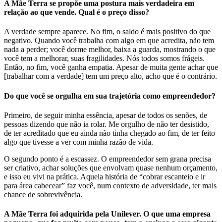
A Mãe Terra se propõe uma postura mais verdadeira em
relação ao que vende. Qual é o preço disso?
A verdade sempre aparece. No fim, o saldo é mais positivo do que
negativo. Quando você trabalha com algo em que acredita, não tem
nada a perder; você dorme melhor, baixa a guarda, mostrando o que
você tem a melhorar, suas fragilidades. Nós todos somos frágeis.
Então, no fim, você ganha empatia. Apesar de muita gente achar que
[trabalhar com a verdade] tem um preço alto, acho que é o contrário.
Do que você se orgulha em sua trajetória como empreendedor?
Primeiro, de seguir minha essência, apesar de todos os senões, de
pessoas dizendo que não ia rolar. Me orgulho de não ter desistido,
de ter acreditado que eu ainda não tinha chegado ao fim, de ter feito
algo que tivesse a ver com minha razão de vida.
O segundo ponto é a escassez. O empreendedor sem grana precisa
ser criativo, achar soluções que envolvam quase nenhum orçamento,
e isso eu vivi na prática. Aquela história de “cobrar escanteio e ir
para área cabecear” faz você, num contexto de adversidade, ter mais
chance de sobrevivência.
A Mãe Terra foi adquirida pela Unilever. O que uma empresa