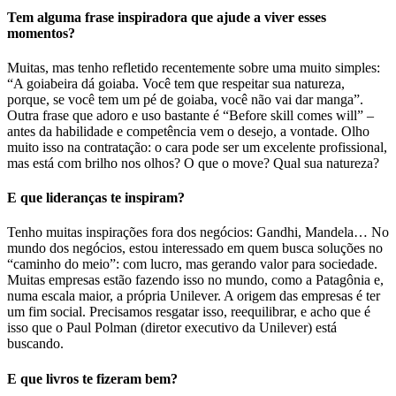
Tem alguma frase inspiradora que ajude a viver esses
momentos?
Muitas, mas tenho refletido recentemente sobre uma muito simples:
“A goiabeira dá goiaba. Você tem que respeitar sua natureza,
porque, se você tem um pé de goiaba, você não vai dar manga”.
Outra frase que adoro e uso bastante é “Before skill comes will” –
antes da habilidade e competência vem o desejo, a vontade. Olho
muito isso na contratação: o cara pode ser um excelente profissional,
mas está com brilho nos olhos? O que o move? Qual sua natureza?
E que lideranças te inspiram?
Tenho muitas inspirações fora dos negócios: Gandhi, Mandela… No
mundo dos negócios, estou interessado em quem busca soluções no
“caminho do meio”: com lucro, mas gerando valor para sociedade.
Muitas empresas estão fazendo isso no mundo, como a Patagônia e,
numa escala maior, a própria Unilever. A origem das empresas é ter
um fim social. Precisamos resgatar isso, reequilibrar, e acho que é
isso que o Paul Polman (diretor executivo da Unilever) está
buscando.
E que livros te fizeram bem?