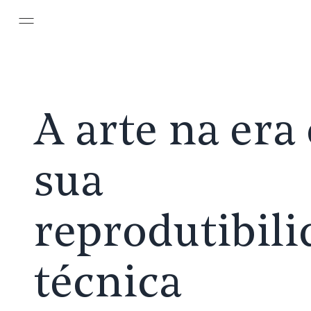
Pular para o conteúdo principal
A arte na era
sua
reprodutibil
técnica