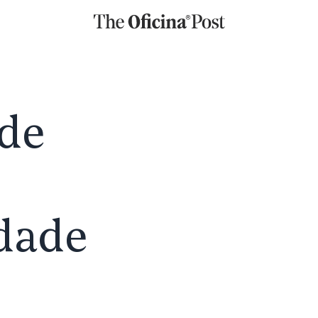
 de
idade