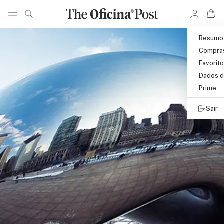
Pular para o conteúdo principal
Ir 
Ir para pagina de pesquisa
Resumo
Compra
Favorit
Dados d
Prime
Sair