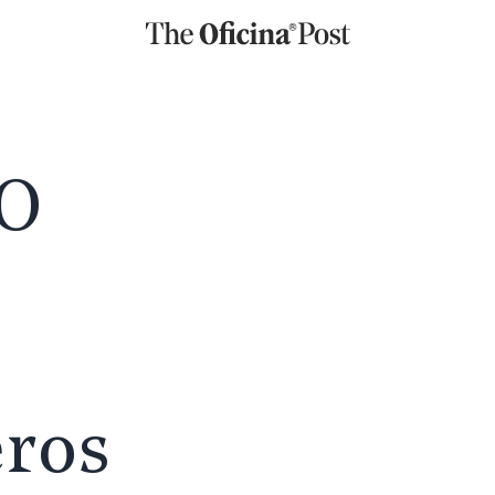
O
eros