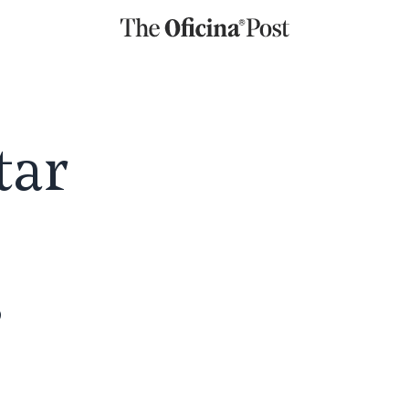
tar
s