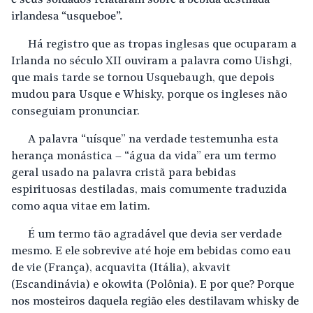
e seus soldados relataram sobre a bebida destilada
irlandesa “usqueboe”.
Há registro que as tropas inglesas que ocuparam a
Irlanda no século XII ouviram a palavra como Uishgi,
que mais tarde se tornou Usquebaugh, que depois
mudou para Usque e Whisky, porque os ingleses não
conseguiam pronunciar.
A palavra “uísque” na verdade testemunha esta
herança monástica – “água da vida” era um termo
geral usado na palavra cristã para bebidas
espirituosas destiladas, mais comumente traduzida
como aqua vitae em latim.
É um termo tão agradável que devia ser verdade
mesmo. E ele sobrevive até hoje em bebidas como eau
de vie (França), acquavita (Itália), akvavit
(Escandinávia) e okowita (Polônia). E por que? Porque
nos mosteiros daquela região eles destilavam whisky de