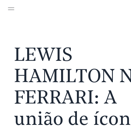
Pular para o conteúdo principal
LEWIS
HAMILTON 
FERRARI:
A
união de íco