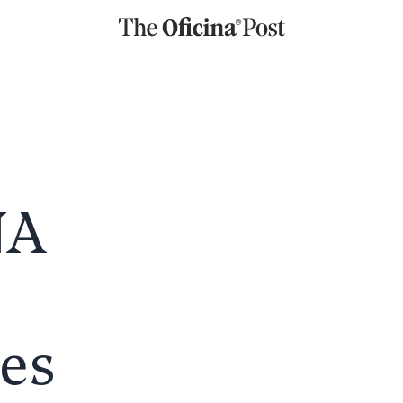
NA
nes