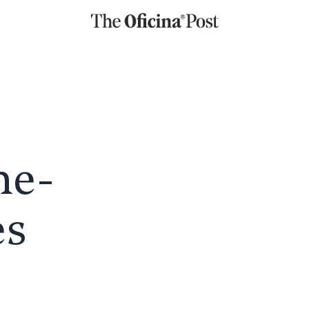
he-
es