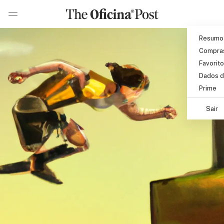
Pular para o conteúdo principal
Ir 
Ir para pagina de pesquisa
Resumo
Compra
Favorit
Dados d
Prime
Sair