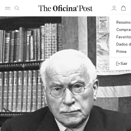
Pular para o conteúdo principal
Ir 
Ir para pagina de pesquisa
Resumo
Compra
Favorit
Dados d
Prime
Sair