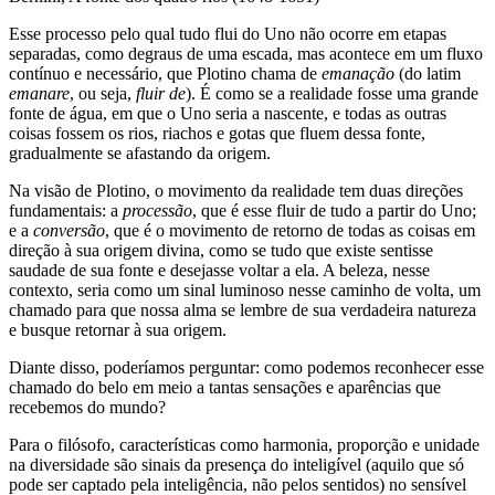
Esse processo pelo qual tudo flui do Uno não ocorre em etapas
separadas, como degraus de uma escada, mas acontece em um fluxo
contínuo e necessário, que Plotino chama de
emanação
(do latim
emanare
, ou seja,
fluir de
). É como se a realidade fosse uma grande
fonte de água, em que o Uno seria a nascente, e todas as outras
coisas fossem os rios, riachos e gotas que fluem dessa fonte,
gradualmente se afastando da origem.
Na visão de Plotino, o movimento da realidade tem duas direções
fundamentais: a
processão
, que é esse fluir de tudo a partir do Uno;
e a
conversão
, que é o movimento de retorno de todas as coisas em
direção à sua origem divina, como se tudo que existe sentisse
saudade de sua fonte e desejasse voltar a ela. A beleza, nesse
contexto, seria como um sinal luminoso nesse caminho de volta, um
chamado para que nossa alma se lembre de sua verdadeira natureza
e busque retornar à sua origem.
Diante disso, poderíamos perguntar: como podemos reconhecer esse
chamado do belo em meio a tantas sensações e aparências que
recebemos do mundo?
Para o filósofo, características como harmonia, proporção e unidade
na diversidade são sinais da presença do inteligível (aquilo que só
pode ser captado pela inteligência, não pelos sentidos) no sensível