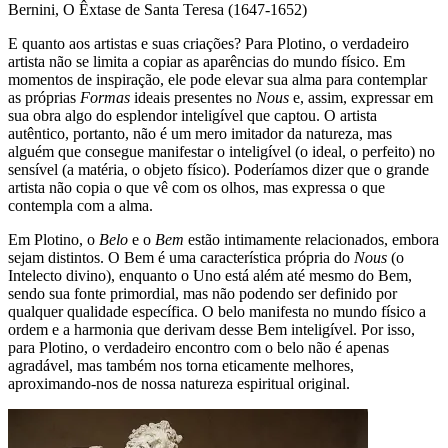
Bernini, O Êxtase de Santa Teresa (1647-1652)
E quanto aos artistas e suas criações? Para Plotino, o verdadeiro
artista não se limita a copiar as aparências do mundo físico. Em
momentos de inspiração, ele pode elevar sua alma para contemplar
as próprias
Formas
ideais presentes no
Nous
e, assim, expressar em
sua obra algo do esplendor inteligível que captou. O artista
autêntico, portanto, não é um mero imitador da natureza, mas
alguém que consegue manifestar o inteligível (o ideal, o perfeito) no
sensível (a matéria, o objeto físico). Poderíamos dizer que o grande
artista não copia o que vê com os olhos, mas expressa o que
contempla com a alma.
Em Plotino, o
Belo
e o
Bem
estão intimamente relacionados, embora
sejam distintos. O Bem é uma característica própria do
Nous
(o
Intelecto divino), enquanto o Uno está além até mesmo do Bem,
sendo sua fonte primordial, mas não podendo ser definido por
qualquer qualidade específica. O belo manifesta no mundo físico a
ordem e a harmonia que derivam desse Bem inteligível. Por isso,
para Plotino, o verdadeiro encontro com o belo não é apenas
agradável, mas também nos torna eticamente melhores,
aproximando-nos de nossa natureza espiritual original.