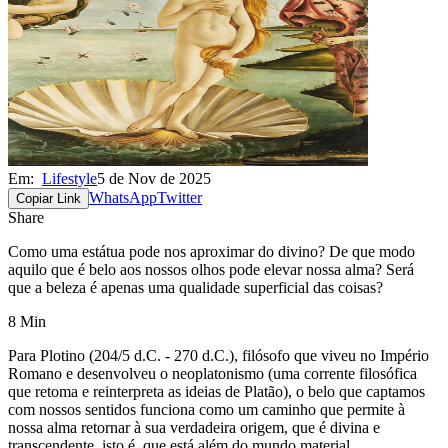
Em:
Lifestyle
5 de Nov de 2025
WhatsApp
Twitter
Copiar Link
Share
Como uma estátua pode nos aproximar do divino? De que modo
aquilo que é belo aos nossos olhos pode elevar nossa alma? Será
que a beleza é apenas uma qualidade superficial das coisas?
8 Min
Para Plotino (204/5 d.C. - 270 d.C.), filósofo que viveu no Império
Romano e desenvolveu o neoplatonismo (uma corrente filosófica
que retoma e reinterpreta as ideias de Platão), o belo que captamos
com nossos sentidos funciona como um caminho que permite à
nossa alma retornar à sua verdadeira origem, que é divina e
transcendente, isto é, que está além do mundo material.