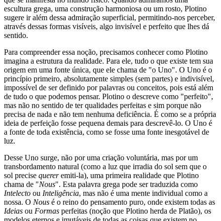
escultura grega, uma construção harmoniosa ou um rosto, Plotino
sugere ir além dessa admiração superficial, permitindo-nos perceber,
através dessas formas visíveis, algo invisível e perfeito que lhes dá
sentido.
Para compreender essa noção, precisamos conhecer como Plotino
imagina a estrutura da realidade. Para ele, tudo o que existe tem sua
origem em uma fonte única, que ele chama de "o Uno". O Uno é o
princípio primeiro, absolutamente simples (sem partes) e indivisível,
impossível de ser definido por palavras ou conceitos, pois está além
de tudo o que podemos pensar. Plotino o descreve como "perfeito",
mas não no sentido de ter qualidades perfeitas e sim porque não
precisa de nada e não tem nenhuma deficiência. É como se a própria
ideia de perfeição fosse pequena demais para descrevê-lo. O Uno é
a fonte de toda existência, como se fosse uma fonte inesgotável de
luz.
Desse Uno surge, não por uma criação voluntária, mas por um
transbordamento natural (como a luz que irradia do sol sem que o
sol precise
querer
emiti-la), uma primeira realidade que Plotino
chama de "
Nous
". Esta palavra grega pode ser traduzida como
Intelecto
ou
Inteligência
, mas não é uma mente individual como a
nossa. O
Nous
é o reino do pensamento puro, onde existem todas as
Ideias
ou
Formas
perfeitas (noção que Plotino herda de Platão), os
modelos eternos e imutáveis de todas as coisas que existem no