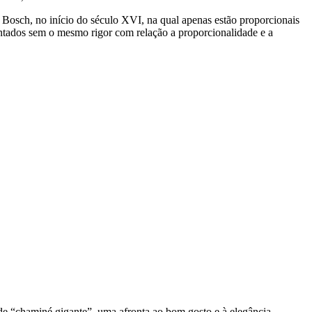
Bosch, no início do século XVI, na qual apenas estão proporcionais
intados sem o mesmo rigor com relação a proporcionalidade e a
de “chaminé gigante”, uma afronta ao bom gosto e à elegância