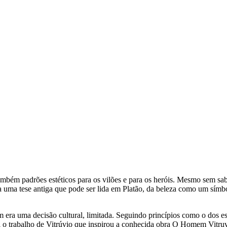
bém padrões estéticos para os vilões e para os heróis. Mesmo sem saber
a uma tese antiga que pode ser lida em Platão, da beleza como um sím
 era uma decisão cultural, limitada. Seguindo princípios como o dos es
oi o trabalho de Vitrúvio que inspirou a conhecida obra O Homem Vitru