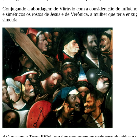
Conjugando a abordagem de Vitrúvio com a consideração de influência
e simétricos os rostos de Jesus e de Verônica, a mulher que teria en
simetria.
Até mesmo a Torre Eiffel, um dos monumentos mais reconhecidos e vi