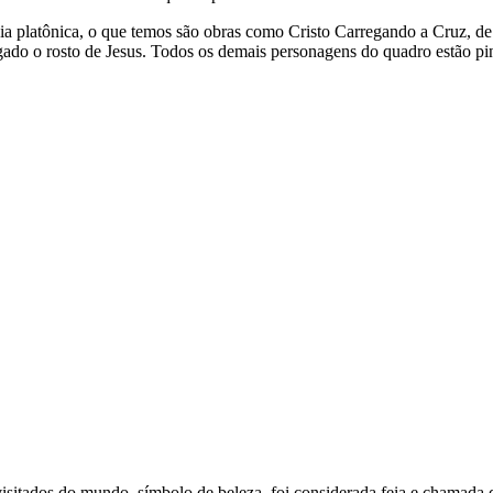
 platônica, o que temos são obras como Cristo Carregando a Cruz, de 
xugado o rosto de Jesus. Todos os demais personagens do quadro estão p
sitados do mundo, símbolo de beleza, foi considerada feia e chamada 