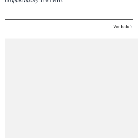
do
quiet luxury
brasileiro.
Ver tudo