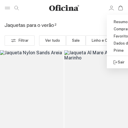
Ir 
Ir para pagina de pesquisa
Pular para o conteúdo principal
Resumo
2
Jaquetas para o verão
Compra
Favorit
Filtrar
Ver tudo
Sale
Linho e Cânhamo
Dados d
Prime
Sair