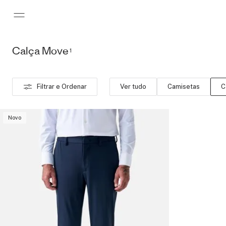
Calça Move
Pular para o conteúdo principal
1
Filtrar e Ordenar
Ver tudo
Camisetas
C
Novo