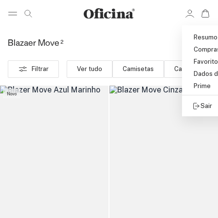
Ir 
Ir para pagina de pesquisa
Pular para o conteúdo principal
Resumo
2
Blazaer Move
Compra
Favorit
Filtrar
Ver tudo
Camisetas
Calças
B
Dados d
Prime
Novo
Sair