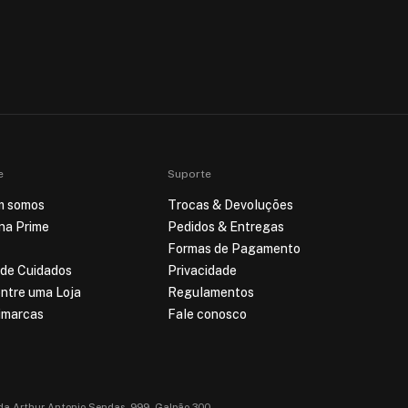
e
Suporte
m somos
Trocas & Devoluções
ina Prime
Pedidos & Entregas
Formas de Pagamento
 de Cuidados
Privacidade
ntre uma Loja
Regulamentos
imarcas
Fale conosco
da Arthur Antonio Sendas, 999, Galpão 300