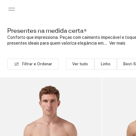
Presentes na medida certa
Pular para o conteúdo principal
8
Conforto que impressiona. Peças com caimento impecável e toqu
presentes ideais para quem valoriza elegância em...
..
Ver mais
Filtrar e Ordenar
Ver tudo
Linho
Best-S