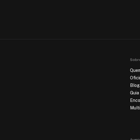
Sobr
Que
Ofic
Blog
Guia
Enco
Mult
Aveni