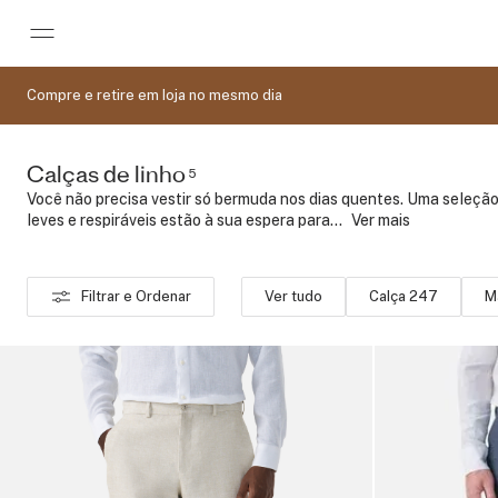
Pular para o conteúdo principal
Compre e retire em loja no mesmo dia
Calças de linho
5
Você não precisa vestir só bermuda nos dias quentes. Uma seleção
leves e respiráveis estão à sua espera para...
..
Ver mais
Filtrar e Ordenar
Ver tudo
Calça 247
M