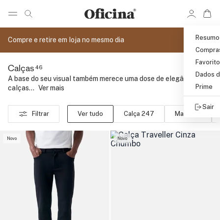
Ir 
Ir para pagina de pesquisa
Pular para o conteúdo principal
Resumo
Compre e retire em loja no mesmo dia
Compra
Favorit
46
Calças
Dados d
A base do seu visual também merece uma dose de elegância com
Prime
calças...
..
Ver mais
Sair
Filtrar
Ver tudo
Calça 247
Maleável
Novo
Novo